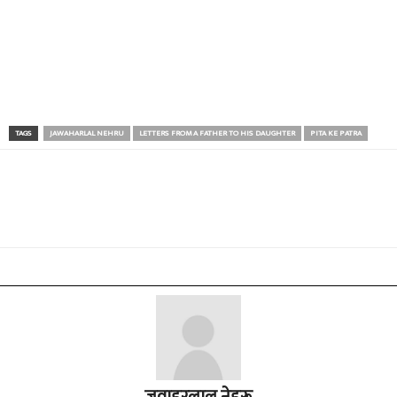
TAGS
JAWAHARLAL NEHRU
LETTERS FROM A FATHER TO HIS DAUGHTER
PITA KE PATRA