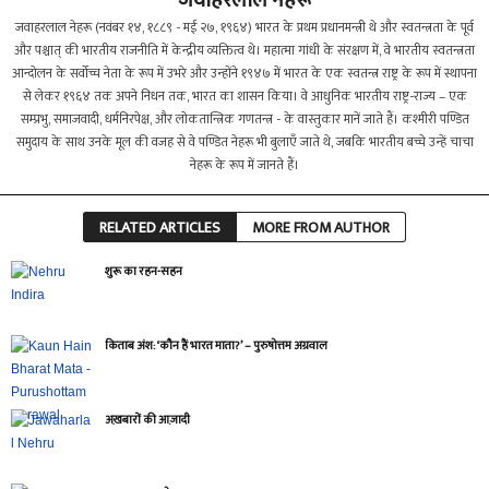
जवाहरलाल नेहरू
जवाहरलाल नेहरू (नवंबर १४, १८८९ - मई २७, १९६४) भारत के प्रथम प्रधानमन्त्री थे और स्वतन्त्रता के पूर्व
और पश्चात् की भारतीय राजनीति में केन्द्रीय व्यक्तित्व थे। महात्मा गांधी के संरक्षण में, वे भारतीय स्वतन्त्रता
आन्दोलन के सर्वोच्च नेता के रूप में उभरे और उन्होंने १९४७ में भारत के एक स्वतन्त्र राष्ट्र के रूप में स्थापना
से लेकर १९६४ तक अपने निधन तक, भारत का शासन किया। वे आधुनिक भारतीय राष्ट्र-राज्य – एक
सम्प्रभु, समाजवादी, धर्मनिरपेक्ष, और लोकतान्त्रिक गणतन्त्र - के वास्तुकार मानें जाते हैं। कश्मीरी पण्डित
समुदाय के साथ उनके मूल की वजह से वे पण्डित नेहरू भी बुलाएँ जाते थे, जबकि भारतीय बच्चे उन्हें चाचा
नेहरू के रूप में जानते हैं।
RELATED ARTICLES
MORE FROM AUTHOR
शुरू का रहन-सहन
किताब अंश: ‘कौन हैं भारत माता?’ – पुरुषोत्तम अग्रवाल
अख़बारों की आज़ादी