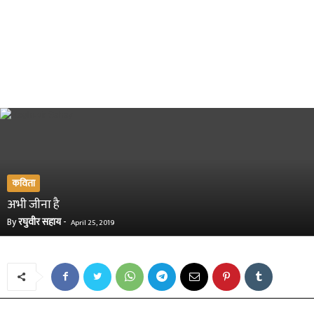
कविता
अभी जीना है
By
रघुवीर सहाय
-
April 25, 2019