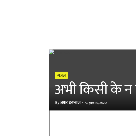
ग़ज़ल
अभी किसी के न मे
By
ज़फ़र इक़बाल
-
August 10, 2020
Share