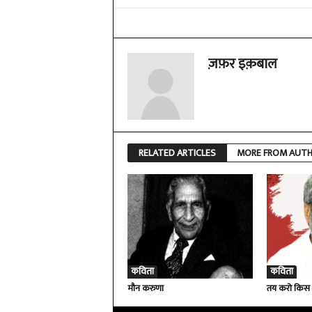
ज़फ़र इक़बाल
RELATED ARTICLES
MORE FROM AUT
कविता
कविता
मौन करुणा
तय करो किस 