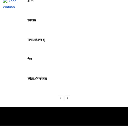
औरतें
एक प्रश्न
पापा आई लव यू
रोज़
कौआ और कोयल