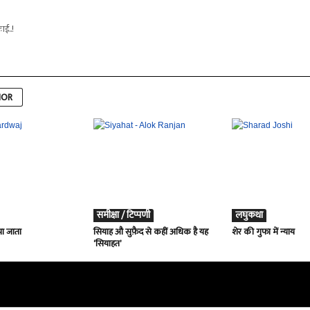
ाई..!
HOR
समीक्षा / टिप्पणी
लघुकथा
पा जाता
सियाह औ सुफ़ैद से कहीं अधिक है यह
शेर की गुफा में न्याय
‘सियाहत’