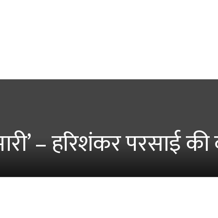
री’ – हरिशंकर परसाई की व्