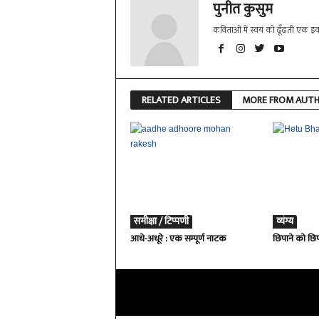
पुनीत कुसुम
कविताओं में स्वयं को ढूँढती एक इक
RELATED ARTICLES
MORE FROM AUT
समीक्षा / टिप्पणी
व्यंग्य
आधे-अधूरे : एक सम्पूर्ण नाटक
छिपाने को छि