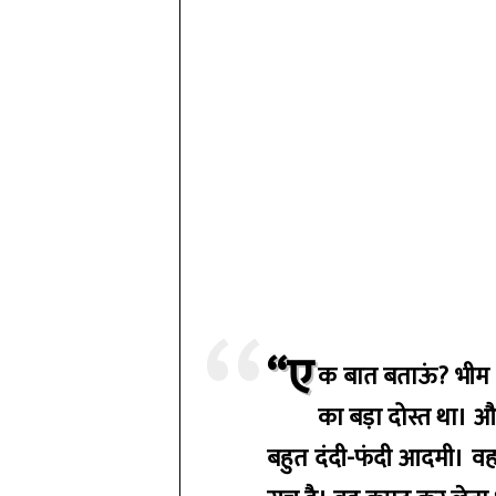
“ए
क बात बताऊं? भीम द्
का बड़ा दोस्त था। और
बहुत दंदी-फंदी आदमी। व