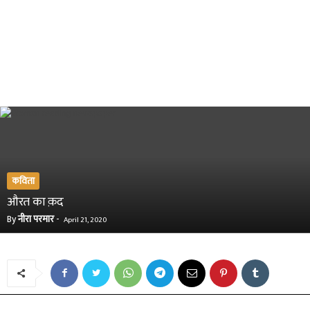
कविता
औरत का क़द
By
नीरा परमार
-
April 21, 2020