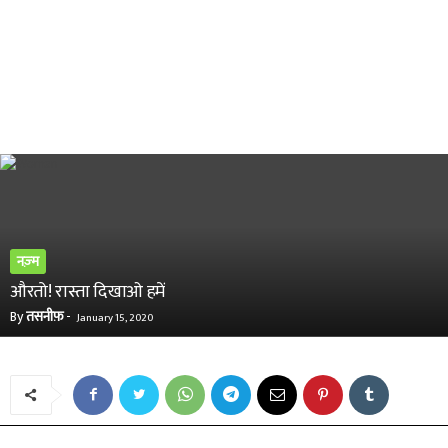
नज़्म
औरतो! रास्ता दिखाओ हमें
By
तसनीफ़
-
January 15, 2020