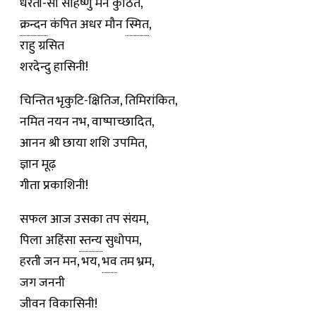
धरती-सा सहिष्णु मन कुंठित,
क्रन्दन
कंपित अधर मौन
स्मित
,
राहु ग्रसित
शरदेन्दु हासिनी!
चिन्तित भृकुटि-क्षितिज, तिमिरांकित,
नमित नयन नभ, वाष्पाच्छादित,
आनन श्री छाया शशि उपमित,
ज्ञान मूढ़
गीता प्रकाशिनी!
सफल आज उसका तप संयम,
पिला अहिंसा
स्तन्य
सुधोपम,
हरती जन मन, भय,
भव
तम भ्रम,
जग जननी
जीवन विकासिनी!