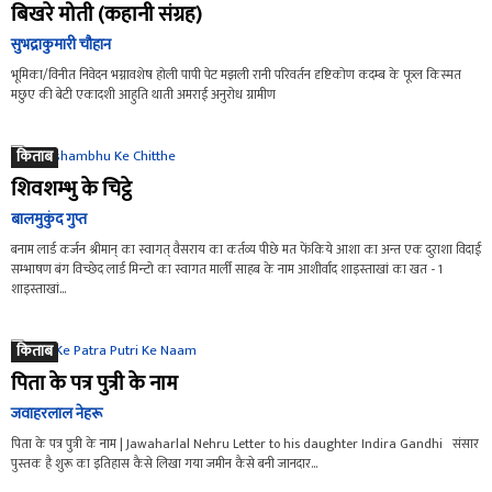
बिखरे मोती (कहानी संग्रह)
सुभद्राकुमारी चौहान
भूमिका/विनीत निवेदन भग्नावशेष होली पापी पेट मझली रानी परिवर्तन दृष्टिकोण कदम्ब के फूल किस्मत
मछुए की बेटी एकादशी आहुति थाती अमराई अनुरोध ग्रामीण
किताब
शिवशम्भु के चिट्ठे
बालमुकुंद गुप्त
बनाम लार्ड कर्जन श्रीमान् का स्वागत् वैसराय का कर्तव्य पीछे मत फेंकिये आशा का अन्त एक दुराशा विदाई
सम्भाषण बंग विच्छेद लार्ड मिन्टो का स्वागत मार्ली साहब के नाम आशीर्वाद शाइस्ताखां का खत - 1
शाइस्ताखां...
किताब
पिता के पत्र पुत्री के नाम
जवाहरलाल नेहरू
पिता के पत्र पुत्री के नाम | Jawaharlal Nehru Letter to his daughter Indira Gandhi संसार
पुस्तक है शुरू का इतिहास कैसे लिखा गया जमीन कैसे बनी जानदार...