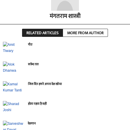
मंगतराम शास्त्री
RELATED ARTICLES
MORE FROM AUTHOR
पीठ
सफ़ेद रात
जिस दिन हमने अपना देश खोया
होता रहता है वही
देशगान