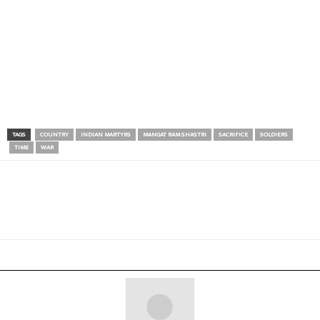
TAGS
COUNTRY
INDIAN MARTYRS
MANGAT RAM SHASTRI
SACRIFICE
SOLDIERS
TIME
WAR