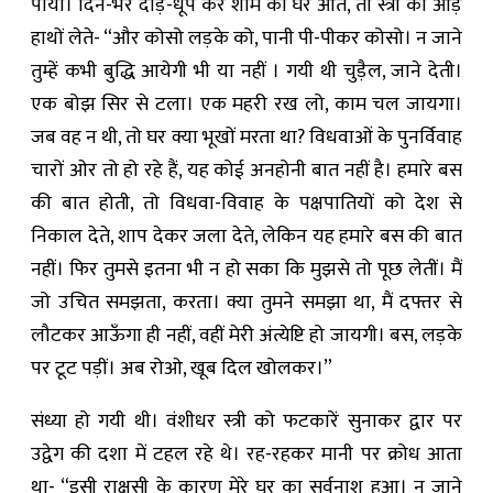
‍पाया। दिन-भर दौड़-धूप कर शाम को घर आते, तो स्त्री को आड़े
हाथों लेते- “और कोसो लड़के को, पानी पी-पीकर कोसो। न जाने
तुम्हें कभी बु‍द्धि आयेगी भी या नहीं । गयी थी चुड़ैल, जाने देती।
एक बोझ सिर से टला। एक महरी रख लो, काम चल जायगा।
जब वह न थी, तो घर क्या भूखों मरता था? विधवाओं के पुनर्विवाह
चारों ओर तो हो रहे हैं, यह कोई अनहोनी बात नहीं है। हमारे बस
की बात होती, तो विधवा-विवाह के पक्षपातियों को देश से
निकाल देते, शाप देकर जला देते, लेकिन यह हमारे बस की बात
नहीं। फिर तुमसे इतना भी न हो सका कि मुझसे तो पूछ लेतीं। मैं
जो उचित समझता, करता। क्या तुमने समझा था, मैं दफ्तर से
लौटकर आऊँगा ही नहीं, वहीं मेरी अंत्येष्टि हो जायगी। बस, लड़के
पर टूट पड़ीं। अब रोओ, खूब दिल खोलकर।”
संध्या हो गयी थी। वंशीधर स्त्री को फटकारें सुनाकर द्वार पर
उद्वेग की दशा में टहल रहे थे। रह-रहकर मानी पर क्रोध आता
था- “इसी राक्षसी के कारण मेरे घर का सर्वनाश हुआ। न जाने