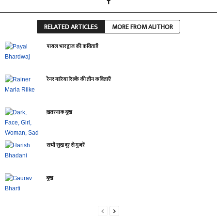
RELATED ARTICLES
MORE FROM AUTHOR
पायल भारद्वाज की कविताएँ
रेनर मारिया रिल्के की तीन कविताएँ
ख़तरनाक दुःख
सभी सुख दूर से गुज़रें
दुःख