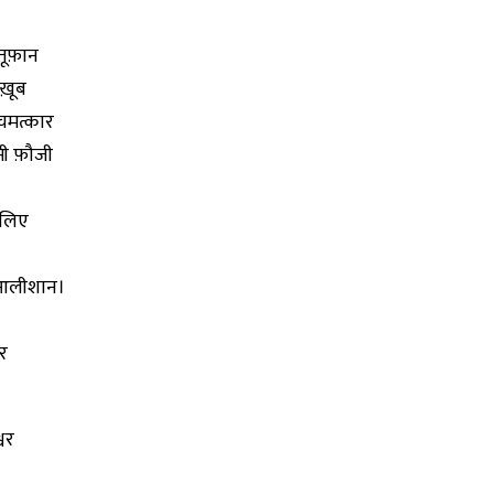
तूफ़ान
ख़ूब
चमत्कार
ी फ़ौजी
 लिए
क आलीशान।
र
वर