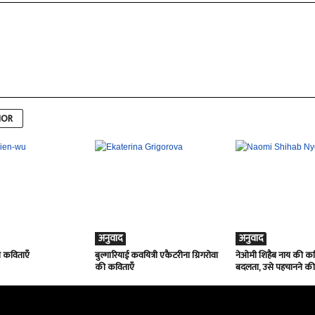
HOR
अनुवाद
अनुवाद
ी कविताएँ
बुल्गारियाई कवयित्री एकैटरीना ग्रिगरोवा
नेओमी शिहैब नाय की कवि
की कविताएँ
बदलता, उसे पहचानने क