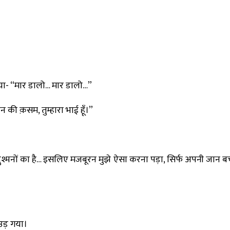
ा- “मार डालो… मार डालो…”
ान की क़सम, तुम्हारा भाई हूँ।”
रे दुश्मनों का है… इसलिए मजबूरन मुझे ऐसा करना पड़ा, सिर्फ अपनी जा
उड़ गया।