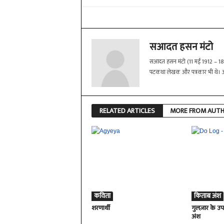
सआदत हसन मंटो
सआदत हसन मंटो (11 मई 1912 – 18 जन
पटकथा लेखक और पत्रकार भी थे। अपने 
RELATED ARTICLES
MORE FROM AUT
कविता
किताब अंश
शरणार्थी
गुलज़ार के उपन
अंश