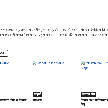
वरी 1955) उर्दू लेखक थे, जो अपनी लघु कथाओं, बू, खोल दो, ठंडा गोश्त और चर्चित टोबा टेकसिंह के लिए प्
छोटे से जीवनकाल में उन्होंने बाइस लघु कथा संग्रह, एक उपन्यास, रेडियो नाटक के पांच संग्रह, रचनाओं के ती
HOR
कहानी
किताब अंश
्यास ‘दो लोग’ से किताब
बाय-बाय
किताब अंश: ‘पाकिस्तान 
सिंह