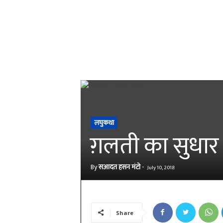
लघुकथा
ग़लती का सुधार
By
सआदत हसन मंटो
-
July 10, 2018
Share