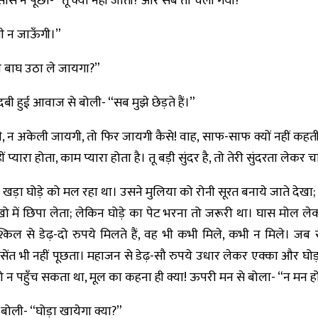
ास ने पूछा- “तू क्यों नहीं जाती? और सब तो चली गयीं?”
ली न जाऊँगी।”
े बाघ उठा ले जायगा?”
 हुई आवाज से बोली- “सब मुझे छेड़ते हैं।”
, न अकेली जायगी, तो फिर जायगी कैसे! वाह, साफ-साफ क्यों नहीं कहती कि 
्यारा होता, काम प्यारा होता है। तू बड़ी सुंदर है, तो तेरी सुंदरता लेक
हावीर खड़ा घोड़े को मल रहा था। उसने मुलिया को रोनी सूरत बनाये जात
ँखो में छिपा लेता; लेकिन घोड़े का पेट भरना तो जरूरी था। घास मोल 
श्किल से डेढ़-दो रुपये मिलते हैं, वह भी कभी मिले, कभी न मिले। जब 
सेंत भी नहीं पूछता। महाजन से डेढ़-सौ रुपये उधार लेकर एक्का और घोड
 न पहुँच सकता था, मूल का कहना ही क्या! ऊपरी मन से बोला- “न मन हो,
ोली- “घोड़ा खायेगा क्या?”