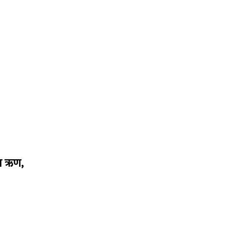
का ऋण,