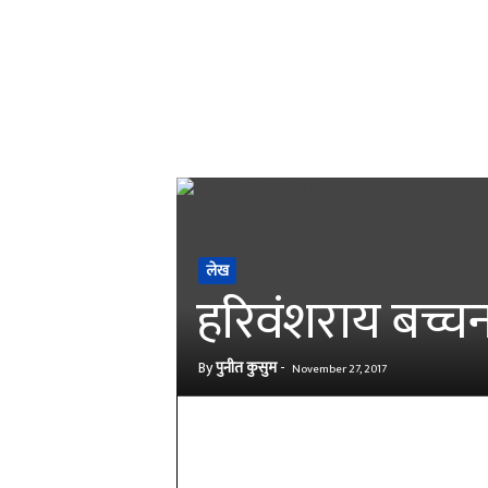
लेख
हरिवंशराय बच्चन
By
पुनीत कुसुम
-
November 27, 2017
Share