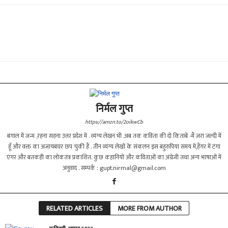
निर्मल गुप्त
https://amzn.to/2oikwCb
बंगाल में जन्म ,रहना सहना उत्तर प्रदेश में . व्यंग्य लेखन भी .अब तक कविता की दो किताबें -मैं ज़रा जल्दी में
हूँ और वक्त का अजायबघर छप चुकी हैं . तीन व्यंग्य लेखों के संकलन इस बहुरुपिया समय में,हैंगर में टंगा
एंगर और बतकही का लोकतंत्र प्रकाशित. कुछ कहानियों और कविताओं का अंग्रेजी तथा अन्य भाषाओं में
अनुवाद . सम्पर्क :
gupt.nirmal@gmail.com
RELATED ARTICLES
MORE FROM AUTHOR