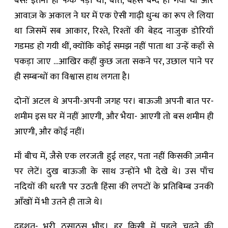
बस! इतना ही फर्क पड़ा था, बातें, बहसें बन्द हो गयी थी और
आवाज़ के अकाल ने घर में एक ऐसी गाढ़ी धुन्ध का रूप ले लिया
था जिसमें सब आकार, रिश्ते, रिश्तों की बेहद नाजुक डोरियाँ
गडमड हो गयी थीं, क्योंकि कोई समझ नहीं पाता था उन्हें कहाँ से
पकड़ा जाए …आखिर कहीं कुछ जता सकने पर, उछाल पाने पर
ही सम्बन्धों का विश्वास हाथ लगता है।
दोनों अटल थे अपनी-अपनी जगह पर। बाऊजी अपनी बात पर-
शमीम इस घर में नहीं आएगी, और भैया- आएगी तो बस शमीम ही
आएगी, और कोई नहीं।
माँ बीच में, जैसे एक लरजती हुई लहर, पता नहीं किसकी ज़मीन
पर लेटें। दुख बाऊजी के साथ उन्होंने भी देखे थे। उस पाँच
नदियों की धरती पर उठती हिंसा की लपटों के प्रतिबिम्ब उनकी
आँखों में भी उतने ही ताजे थे।
दहशत- भरी ठसाठस भीड़। हर किसी में पहले चढ़ने की