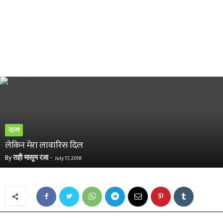
नज़्म
लेकिन मेरा लावारिस दिल
By
राही मासूम रज़ा
-
July 17, 2018