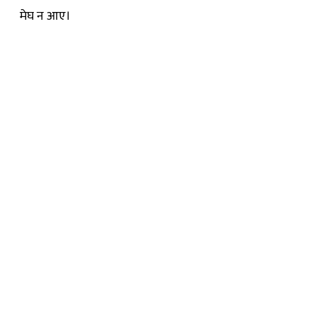
मेघ न आए।