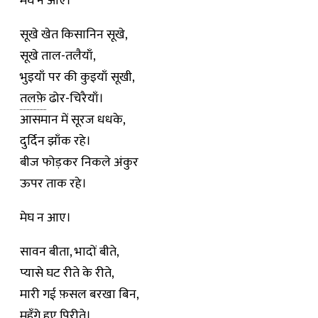
मेघ न आए।
सूखे खेत किसानिन सूखे,
सूखे ताल-तलैयाँ,
भुइयाँ पर की कुइयाँ सूखी,
तलफ़े
ढोर-चिरैयाँ।
आसमान में सूरज धधके,
दुर्दिन झाँक रहे।
बीज फोड़कर निकले अंकुर
ऊपर ताक रहे।
मेघ न आए।
सावन बीता, भादों बीते,
प्यासे घट रीते के रीते,
मारी गई फ़सल बरखा बिन,
महँगे हुए पिरीते।