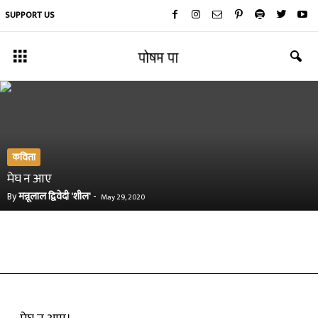
SUPPORT US
कविता
मेघ न आए
By
मन्नूलाल द्विवेदी 'शील'
-
May 29, 2020