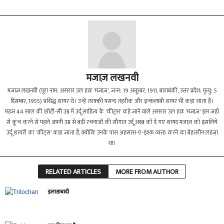
मजाज़ लखनवी
मजाज़ लखनवी (पूरा नाम: असरार उल हक़ 'मजाज़', जन्म: 19 अक्तूबर, 1911, बाराबंकी, उत्तर प्रदेश; मृत्यु: 5
दिसम्बर, 1955) प्रसिद्ध शायर थे। उन्हें तरक्की पसन्द तहरीक और इन्कलाबी शायर भी कहा जाता है।
महज 44 साल की छोटी-सी उम्र में उर्दू साहित्य के 'कीट्स' कहे जाने वाले असरार उल हक़ 'मजाज़' इस जहाँ
से कूच करने से पहले अपनी उम्र से बड़ी रचनाओं की सौगात उर्दू अदब़ को दे गए शायद मजाज़ को इसलिये
उर्दू शायरी का 'कीट्स' कहा जाता है, क्योंकि उनके पास अहसास-ए-इश्क व्यक्त करने का बेहतरीन लहजा़
था।
RELATED ARTICLES
MORE FROM AUTHOR
इलाहाबादी