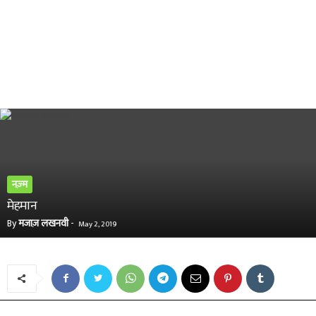
नज़्म
मेहमान
By
मजाज़ लखनवी
-
May 2, 2019