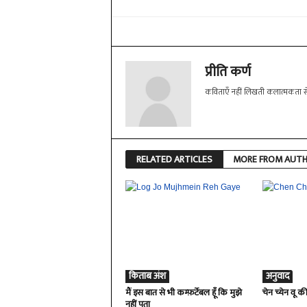
प्रीति कर्ण
कविताएँ नहीं लिखती कलात्मकता से ज
RELATED ARTICLES
MORE FROM AUT
किताब अंश
अनुवाद
मैं इस बात से भी कम्फ़र्टेबल हूँ कि मुझे
चेन च्येन वू क
नहीं पता