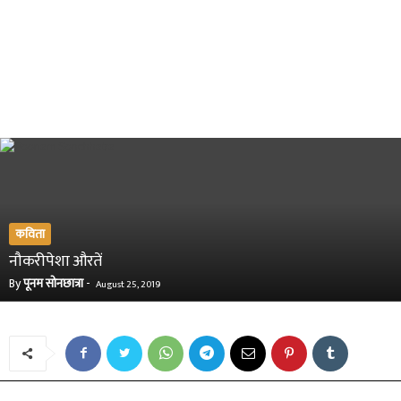
कविता
नौकरीपेशा औरतें
By
पूनम सोनछात्रा
-
August 25, 2019