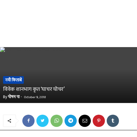
नयी किताबें
विवेक शानभाग कृत ‘घाचर घोचर’
By
पोषम पा
-
October 9, 2018