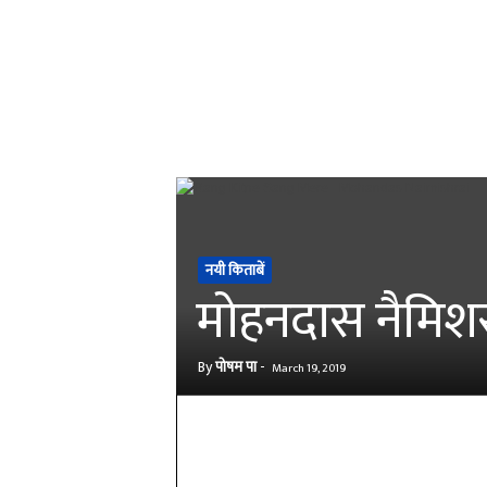
नयी किताबें
मोहनदास नैमिशरा
By
पोषम पा
-
March 19, 2019
Share