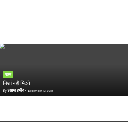
नज़्म
निशां नहीं मिटते
By
उसामा हमीद
-
December 19, 2018