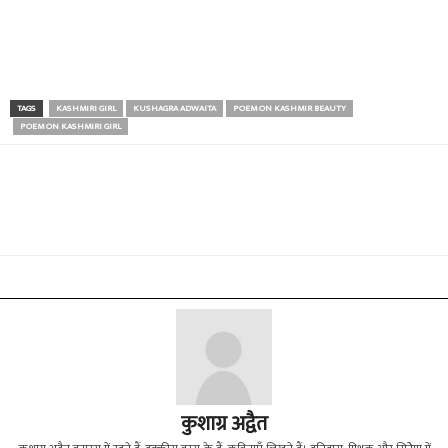
TAGS
KASHMIRI GIRL
KUSHAGRA ADWAITA
POEM ON KASHMIR BEAUTY
POEM ON KASHMIRI GIRL
कुशाग्र अद्वैत