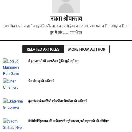
नम्रता श्रीवास्तव
अध्यापिका, एक कहानी संग्रह-'ज़िन्दगी- वाटर कलर से हेयर कलर तक' तथा एक कविता संग्रह 'कविता!
तुम, मैं और........... प्रकाशित।
RELATED ARTICLES
MORE FROM AUTHOR
मैं इस बात से भी कम्फ़र्टेबल हूँ कि मुझे नहीं पता
चेन च्येन वू की कविताएँ
बुल्गारियाई कवयित्री एकैटरीना ग्रिगरोवा की कविताएँ
नेओमी शिहैब नाय की कविता ‘जो नहीं बदलता, उसे पहचानने की कोशिश’