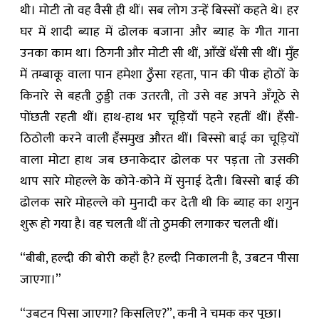
थी। मोटी तो वह वैसी ही थीं। सब लोग उन्हें बिस्सों कहते थे। हर
घर में शादी ब्याह में ढोलक बजाना और ब्याह के गीत गाना
उनका काम था। ठिगनी और मोटी सी थीं, आँखें धँसी सी थीं। मुँह
में तम्बाकू वाला पान हमेशा ठुँसा रहता, पान की पीक होठों के
किनारे से बहती ठुड्डी तक उतरती, तो उसे वह अपने अँगूठे से
पोंछती रहती थीं। हाथ-हाथ भर चूड़ियाँ पहने रहतीं थीं। हँसी-
ठिठोली करने वाली हँसमुख औरत थीं। बिस्सो बाई का चूड़ियों
वाला मोटा हाथ जब छनाकेदार ढोलक पर पड़ता तो उसकी
थाप सारे मोहल्ले के कोने-कोने में सुनाई देती। बिस्सो बाई की
ढोलक सारे मोहल्ले को मुनादी कर देती थी कि ब्याह का शगुन
शुरू हो गया है। वह चलती थीं तो ठुमकी लगाकर चलती थीं।
“बीबी, हल्दी की बोरी कहाँ है? हल्दी निकालनी है, उबटन पीसा
जाएगा।”
“उबटन पिसा जाएगा? किसलिए?”,
कनी
ने चमक कर पूछा।