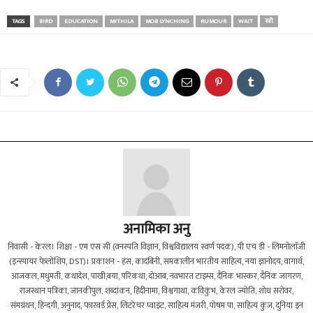
TAGS
BIRD
EDUCATION
MITHILA
MOB LYNCHING
RUMOUR
WAIT
स्त्री
अनामिका अनु
निवासी - केरल। शिक्षा - एम एस सी (वनस्पति विज्ञान, विश्वविद्यालय स्वर्ण पदक), पी एच डी - लिमनोलाॅजी
(इन्स्पायर फेलोशिप, DST)। प्रकाशन - हंस, कादंबिनी, समकालीन भारतीय साहित्य, नया ज्ञानोदय, वागार्थ,
आजकल, मधुमती, कथादेश, पाखी,बया, परिकथा, दोआब, नवभारत टाइम्स, दैनिक भास्कर, दैनिक जागरण,
राजस्थान पत्रिका, जानकीपुल, शब्दांकन, हिंदीनामा, विश्वगाथा, कविकुंभ, केरल ज्योति, शोध सरोवर,
संमग्रंथन, हिन्दगी, अनुनाद, फारवर्ड प्रेस, लिटरेचर प्वाइंट, साहित्य मंजरी, पोषम पा, साहित्य कुंज, दुनिया इन