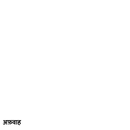
अफ़वाह