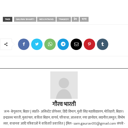
TAGS
GAURAV BHARTI
MOUNTAINS
TRAGEDY
प्रेम
भाषा
गौरव भारती
जन्म- बेगूसराय, बिहार | संप्रति- असिस्टेंट प्रोफेसर, हिंदी विभाग, मुंशी सिंह महाविद्यालय, मोतिहारी, बिहार।
इन्द्रप्रस्थ भारती, मुक्तांचल, कविता बिहान, वागर्थ, परिकथा, आजकल, नया ज्ञानोदय, सदानीरा,समहुत, विभोम
स्वर, कथानक आदि पत्रिकाओं में कविताएँ प्रकाशित | ईमेल-
sam.gaurav013@gmail.com
संपर्क-