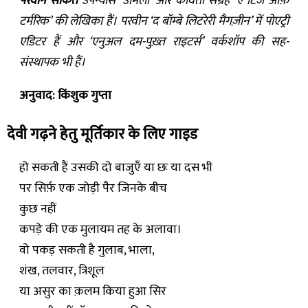
परवीन साकेत
उपन्यास ‘उर्मिला’ और कविता संग्रह ‘ए टिंज ऑफ़
टर्मरिक’ की लेखिका हैं। परवीन ‘द बॉम्बे लिटरेरी मैगज़ीन’ में पोएट्री
एडिटर हैं और ‘एनुअल दम-पुख़्त राइटर्स’ वर्कशॉप की सह-
संस्थापक भी हैं।
अनुवाद: किंशुक गुप्ता
देवी गढ़ने हेतु मूर्तिकार के लिए गाइड
हो सकती हैं उसकी दो बाजुएँ या छः या दस भी
पर सिर्फ़ एक जोड़ी पैर जिनके बीच
कुछ नहीं
कपड़े की एक मुलायम तह के अलावा।
वो पकड़ सकती है गुलाब, भाला,
शंख, तलवार, त्रिशूल
या असुर का क़लम किया हुआ सिर