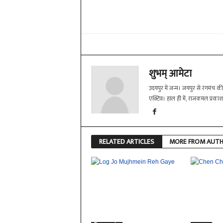
Share
शुभम् आमेटा
उदयपुर में जन्म। जयपुर से रंगमंच क
एक्टिव। हाल ही में, राजकमल प्रक
RELATED ARTICLES
MORE FROM AUT