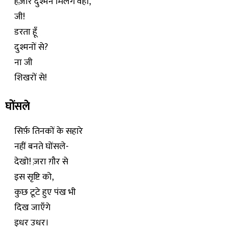
हज़ार दुश्मन मिलेंगे वहाँ,
जी!
डरता हूँ
दुश्मनों से?
ना जी
शिखरों से!
घोंसले
सिर्फ़ तिनकों के सहारे
नहीं बनते घोंसले-
देखो! ज़रा ग़ौर से
इस सृष्टि को,
कुछ टूटे हुए पंख भी
दिख जाएँगे
इधर उधर।