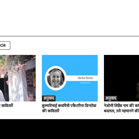
HOR
अनुवाद
अनुवाद
ी कविताएँ
बुल्गारियाई कवयित्री एकैटरीना ग्रिगरोवा
नेओमी शिहैब नाय की कवि
की कविताएँ
बदलता, उसे पहचानने क