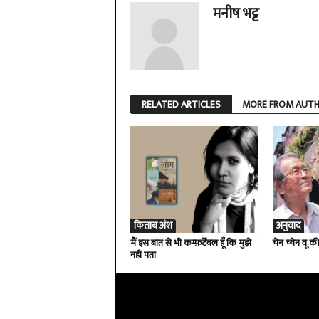
मनीष भट्ट
RELATED ARTICLES
MORE FROM AUT
किताब अंश
अनुवाद
मैं इस बात से भी कम्फ़र्टेबल हूँ कि मुझे
चेन च्येन वू क
नहीं पता