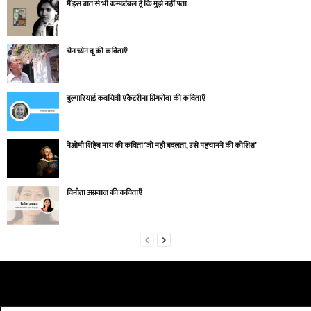
मैं इस बात से भी कम्फ़र्टेबल हूँ कि मुझे नहीं पता
चेन च्येन वू की कविताएँ
बुल्गारियाई कवयित्री एकैटरीना ग्रिगरोवा की कविताएँ
नेओमी शिहैब नाय की कविता ‘जो नहीं बदलता, उसे पहचानने की कोशिश’
विनीता अग्रवाल की कविताएँ