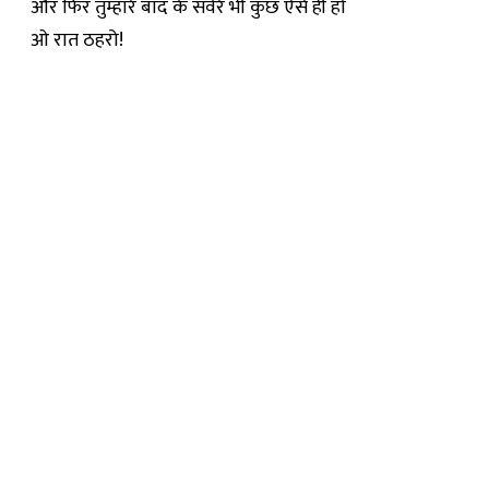
और फिर तुम्हारे बाद के सवेरे भी कुछ ऐसे ही हों
ओ रात ठहरो!