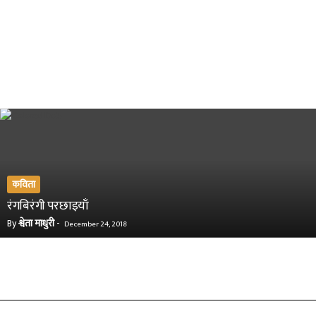
कविता
रंगबिरंगी परछाइयाँ
By
श्वेता माधुरी
-
December 24, 2018