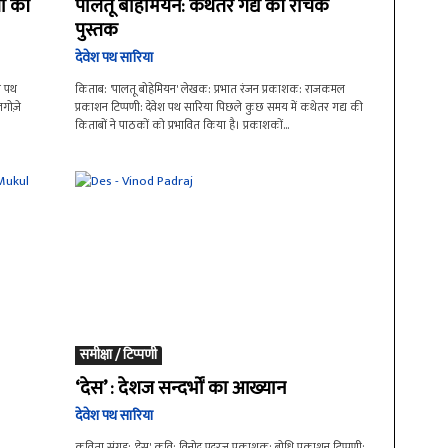
ों की
पालतू बोहेमियन: कथेतर गद्य की रोचक
पुस्तक
देवेश पथ सारिया
श पथ
किताब: 'पालतू बोहेमियन' लेखक: प्रभात रंजन प्रकाशक: राजकमल
लगोज़े
प्रकाशन टिप्पणी: देवेश पथ सारिया पिछले कुछ समय में कथेतर गद्य की
किताबों ने पाठकों को प्रभावित किया है। प्रकाशकों...
समीक्षा / टिप्पणी
‘देस’ : देशज सन्दर्भों का आख्यान
देवेश पथ सारिया
कविता संग्रह: 'देस' कवि: विनोद पदरज प्रकाशक: बोधि प्रकाशन टिप्पणी: