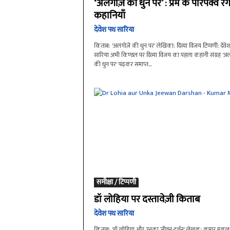
‘अलगोज़े की धुन पर’ : प्रेम के परिपक्व रंग
कहानियाँ
देवेश पथ सारिया
किताब: 'अलगोज़े की धुन पर' लेखिका: दिव्या विजय टिप्पणी: देवे
सारिया अभी किण्डल पर दिव्या विजय का पहला कहानी संग्रह 'अ
की धुन पर' पढ़कर समाप्त...
समीक्षा / टिप्पणी
डॉ लोहिया पर दस्तावेज़ी किताब
देवेश पथ सारिया
किताब: 'डॉ लोहिया और उनका जीवन-दर्शन' लेखक: कुमार मुकुल