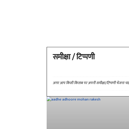
समीक्षा / टिप्पणी
अनुवाद
अन्य
आत्मकथ्य
उद्धरण
गद्य
जीवनी
डायरी
दोहा
नज़्म
बाल कविता
बाल कहानी
बाल साहित्य
अगर आप किसी किताब पर अपनी समीक्षा/टिप्पणी भेजना चाहते 
लप्रेक
लेख
लोककथा
लोकगीत
हाइकु