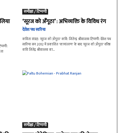
समीक्षा / टिप्पणी
कालिया
‘सूरज को अँगूठा’ : अभिव्यक्ति के विविध रंग
देवेश पथ सारिया
कविता संग्रह: 'सूरज को अँगूठा' कवि: जितेन्द्र श्रीवास्तव टिप्पणी: देवेश पथ
सारिया सन 2012 में प्रकाशित 'कायांतरण' के बाद 'सूरज को अँगूठा' वरिष्ठ
प्पणी:
कवि जितेंद्र श्रीवास्तव का...
मता
समीक्षा / टिप्पणी