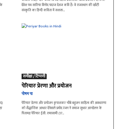
के
देवेश पथ सारिया विनोद पदरज देशज कवि हैं। वे राजस्थान की खाँटी
संस्कृति का हिन्दी कविता में सशक्त...
समीक्षा / टिप्पणी
पेरियारः प्रेरणा और प्रयोजन
पोषम पा
ाद)
पेरियारः प्रेरणा और प्रयोजन कृपाशंकर चौबे बहुजन साहित्य की अवधारणा
यः
को सैद्धान्तिक आधार देनेवाले प्रमोद रंजन ने समाज सुधार आन्दोलन के
पितामह पेरियार ई.वी. रामासामी (17...