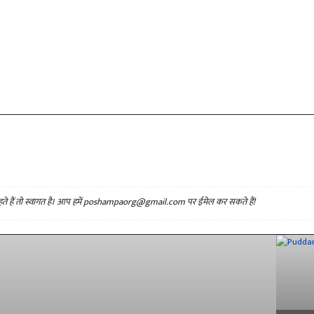
कविता
कहानी
किताब
किताब अंश
क्षणिकाएँ
ग़ज़ल
नयी किताबें
नाटक
निबन्ध
पत्र
बातचीत / साक्षात्कार
भाषण
यात्रा वृत्तांत
रिपोर्ताज
रेखाचित्र
लघुकथा
लतीफ़े
हैं तो स्वागत है। आप हमें
poshampaorg@gmail.com
पर ईमेल कर सकते हैं!
व्यंग्य
शब्दचित्र
समीक्षा / टिप्पणी
सवैया
संस्मरण
सिनेमा