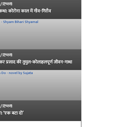
 / टिप्पणी
 कथा: कोरोना काल में गाँव-गिराँव
 / टिप्पणी
र प्रसाद की तुमुल-कोलाहलपूर्ण जीवन-गाथा
 / टिप्पणी
षा: ‘एक बटा दो’