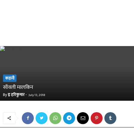
कहानी
साँवली मालकिन
By
इ हरिकुमार
-
July 13, 2018