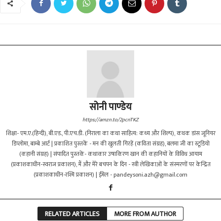
सोनी पाण्डेय
https://amzn.to/2pcnTKZ
शिक्षा- एम.ए.(हिन्दी), बी.एड., पी.एच.डी. (निराला का कथा साहित्य: कथ्य और शिल्प), कथक डांस जूनियर
डिप्लोमा, बाम्बे आर्ट | प्रकाशित पुस्तकें - मन की खुलती गिरहें (कविता संग्रह), बलमा जी का स्टूडियो
(कहानी संग्रह) | संपादित पुस्तकें- कथाकार उषाकिरण खान की कहानियों के विविध आयाम
(प्रकाशकाधीन-स्वराज प्रकाशन), मैं और मेरे बचपन के दिन - स्त्री लेखिकाओं के संस्मरणों पर केन्द्रित
(प्रकाशकाधीन-रश्मि प्रकाशन) | ईमेल -
pandeysoni.azh@gmail.com
RELATED ARTICLES
MORE FROM AUTHOR