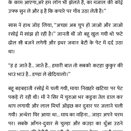
के काम आएगा,अरे हम लोग भी झेलते हैं, का मजाल की कोई
उफ्फ सुन ले और इ हैं कि कपारे पर गाँव उठा लेती हैं।”
सास ने हाथ जोड़ लिया, “अच्छा अब चुप हो जाओ और जाओ
रसोई में सांझ हो रही है।” जानती थीं जो बहू खुल गयी थो फटे
ढोल सी बजने लगेगी और इधर जवान बेटी के पेट में दर्द उठा
था।
“हं हं जाते हैं… जाते हैं… हमारी बात तो सबको कटहा कुकुर की
भाउं भाउं है… डण्डा ले खेदियालो।”
बहू बड़बड़ाती रसोई में चली गयी, माया निखहरे खटिया पर पेट
पकड़े रो रही थी। माँ ने सिर में चुरुआ भर कडुवा तेल डाल कर
थाप लगायी और लाल मिर्चा ओंइछ कर दुवार पर जलाने चली
गयी। अन्धेरा घिर आया था… माघ का महिना… जाड़ा अपने चरम
पर। सबके आँगन-दुवार से चुल्हा और कउड़ा का धुँआ उठने