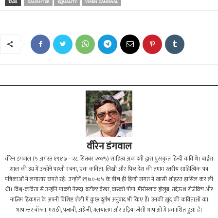
TAGS
DAUGHTER
EQUALITY
VIREN DANGWAL
वीरेन डंगवाल
वीरेन डंगवाल (५ अगस्त १९४७ - २८ सितंबर २०१५) साहित्य अकादमी द्वारा पुरस्कृत हिन्दी कवि थे। बाईस
साल की उम्र में उन्होनें पहली रचना, एक कविता, लिखी और फिर देश की तमाम स्तरीय साहित्यिक पत्र
पत्रिकाओं में लगातार छपते रहे। उन्होनें १९७०-७५ के बीच ही हिन्दी जगत में खासी शोहरत हासिल कर ली
थी। विश्व-कविता से उन्होंने पाब्लो नेरूदा, बर्टोल्ट ब्रेख्त, वास्को पोपा, मीरोस्लाव होलुब, तदेऊश रोजेविच और
नाज़िम हिकमत के अपनी विशिष्ट शैली में कुछ दुर्लभ अनुवाद भी किए हैं। उनकी ख़ुद की कविताओं का
भाषान्तर बाँग्ला, मराठी, पंजाबी, अंग्रेज़ी, मलयालम और उड़िया जैसी भाषाओं में प्रकाशित हुआ है।