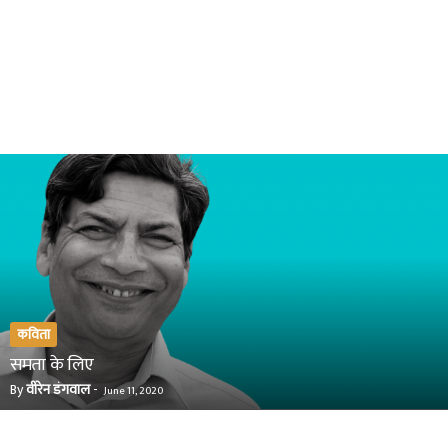
कविता
समता के लिए
By
वीरेन डंगवाल
-
June 11, 2020