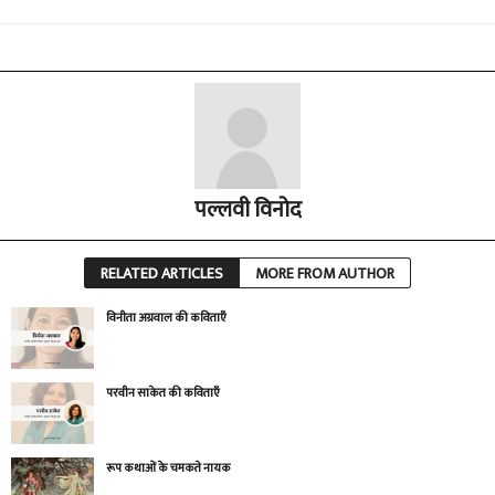
पल्लवी विनोद
RELATED ARTICLES
MORE FROM AUTHOR
विनीता अग्रवाल की कविताएँ
परवीन साकेत की कविताएँ
रूप कथाओं के चमकते नायक