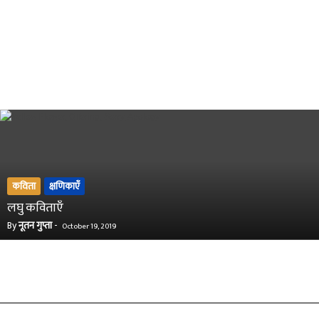
कविता
क्षणिकाएँ
लघु कविताएँ
By
नूतन गुप्ता
-
October 19, 2019