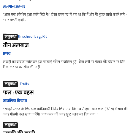
अलमास अहमद
"आज एक और रेप हुआ हमारे ज़िले में!" दोस्त ख़बर पढ़ ही रहा था कि मैं और मेरे कुछ साथी कहने लगे -
"यार ग़लती इन्हीं...
लघुकथा
तीन अल्फ़ाज़
प्रणव
लकड़ी का दरवाज़ा खोलकर इक परछाई आँगन में दाख़िल हुई। थैला ज़मीं पर फेंका और दीवार पर सिर
टिकाकर दम भर साँस ली। वहीं...
लघुकथा
फल : एक बहस
जावलिया विकाश
"सम्पूर्ण स्टाफ के लिए एक क्रांतिकारी निर्णय लिया गया कि अब से हम मध्यावकाश (रिसेस) में चाय की
जगह मौसमी फल खाया करेंगें। चाय क्लब की जगह फ्रूट क्लब बना दिया गया।"
लघुकथा