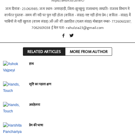
https://amzn.to/2Ef8fCI
जन्म दिनांक- 23.06.1985; जन्म स्थान- जयपहाड़ी, जिला-झुन्झुनूं( राजस्थान) सम्प्रति- राजस्व विभाग में
कार्यरत पुस्तक- समय की नदी पर पुल नहीं होता (कविता - संग्रह) नष्ट नहीं होगा प्रेम ( कविता - संग्रह) मैं
चाबियों से नहीं खुलता (काव्य संग्रह) ज़र्रे-ज़र्रे की ख़्वाहिश (ग़ज़ल संग्रह) मोबाइल नम्बर- 7726060287,
7062601038 ई मेल पता-
rahulzia23@gmail.com
RELATED ARTICLES
MORE FROM AUTHOR
हाथ
सृष्टि का पहला क्षण
अवहेलना
प्रेम की भाषा