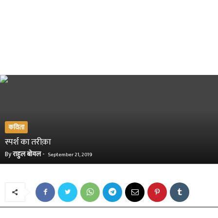
कविता
स्पर्श का तरीक़ा
By
राहुल बोयल
-
September 21, 2019