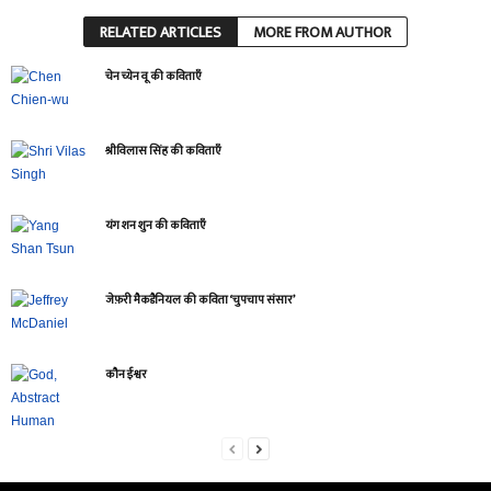
RELATED ARTICLES
MORE FROM AUTHOR
चेन च्येन वू की कविताएँ
श्रीविलास सिंह की कविताएँ
यंग शन शुन की कविताएँ
जेफ़री मैकडैनियल की कविता ‘चुपचाप संसार’
कौन ईश्वर