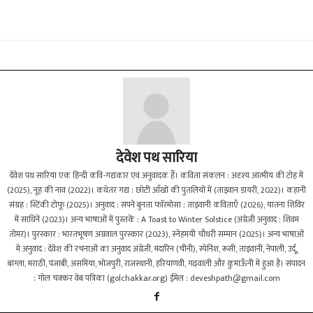
देवेश पथ सारिया
देवेश पथ सारिया एक हिन्दी कवि-गद्यकार एवं अनुवादक हैं। कविता संकलन : अदृश्य आत्मीय की टोह में
(2025), नूह की नाव (2022)।‌ कथेतर गद्य : छोटी आँखों की पुतलियों में (ताइवान डायरी, 2022)। कहानी
संग्रह : स्टिंकी टोफू (2025)। अनुवाद : सपने बुनता फाॅरमोसा : ताइवानी कविताएँ (2026), यातना शिविर
में साथिनें (2023)। अन्य भाषाओं में पुस्तकें : A Toast to Winter Solstice (अंग्रेज़ी अनुवाद : शिवम
तोमर)। पुरस्कार : भारतभूषण अग्रवाल पुरस्कार (2023), स्नेहमयी चौधरी सम्मान (2025)। अन्य भाषाओं
मे अनुवाद : देवेश की रचनाओं का अनुवाद अंग्रेज़ी, मंदारिन‌ (चीनी), स्पेनिश, रूसी, ताइवानी, नेपाली, उर्दू,
बांग्ला, मराठी, पंजाबी, असमिया, भोजपुरी, राजस्थानी, हरियाणवी, गढ़वाली और कुमाऊँनी में हुआ है। संपादन
: गोल चक्कर वेब पत्रिका (golchakkar.org) ईमेल :
deveshpath@gmail.com