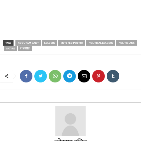
TAGS
KODURAM DALIT
LEADERS
METERED POETRY
POLITICAL LEADERS
POLITICIANS
SATIRE
राजनीति