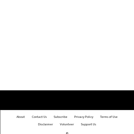
About
Contact Us
Subscribe
Privacy Policy
Terms of Use
Disclaimer
Volunteer
Support Us
©