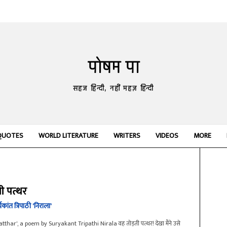
पोषम पा
सहज हिन्दी, नहीं महज़ हिन्दी
QUOTES
WORLD LITERATURE
WRITERS
VIDEOS
MORE
ी पत्थर
्यकांत त्रिपाठी 'निराला'
tthar', a poem by Suryakant Tripathi Nirala वह तोड़ती पत्थर! देखा मैंने उसे